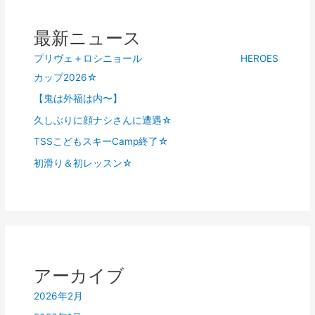
ナ
ビ
最新ニュース
ゲ
プリヴェ＋ロシニョール HEROES
ー
カップ2026☆
シ
【鬼は外福は内〜】
ョ
久しぶりに顔ナシさんに遭遇☆
ン
TSSこどもスキーCamp終了☆
初滑り＆初レッスン☆
アーカイブ
2026年2月